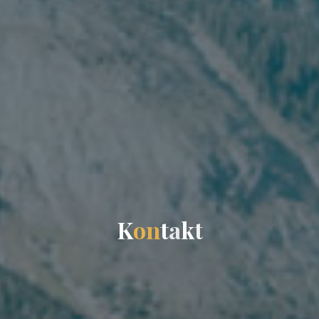
K
o
n
t
a
k
t