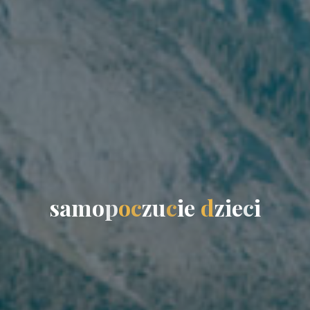
s
a
m
o
p
o
c
z
u
c
i
e
d
z
i
e
c
i