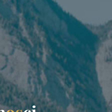
n
o
s
c
i