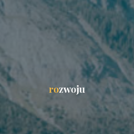
r
o
z
w
o
j
u