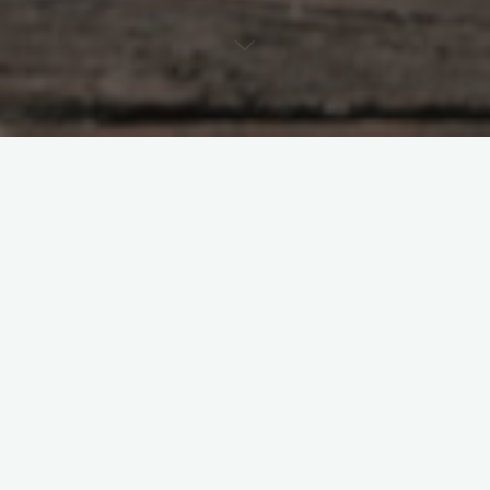
drużynowe
kreatywność
rozwoju
wyobraźnia