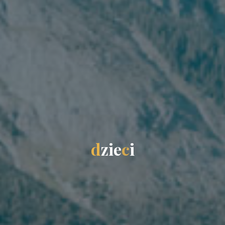
d
z
i
e
c
i