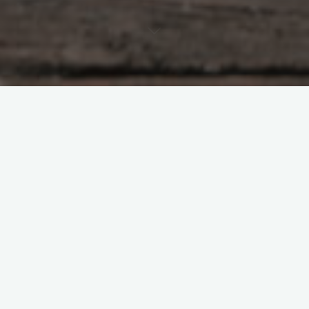
dzieci
korzyści
młodzież
rozwój
sporty zespołowe