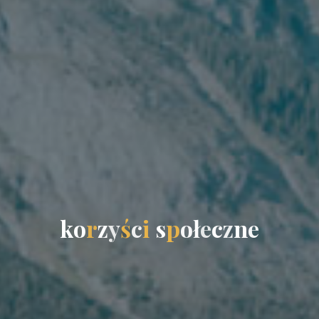
k
o
r
z
y
ś
c
i
s
p
o
ł
e
c
z
n
e