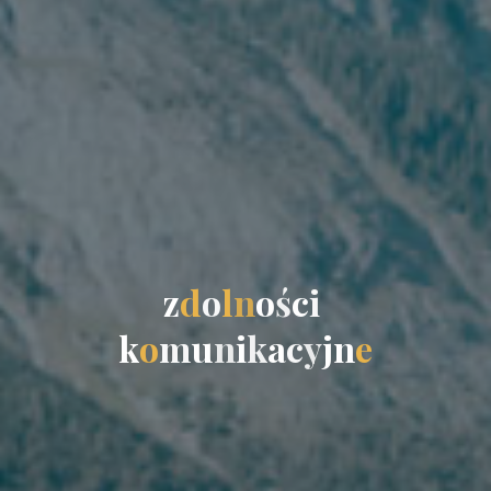
z
d
o
l
n
o
ś
c
i
k
o
m
u
n
i
k
a
c
y
j
n
e