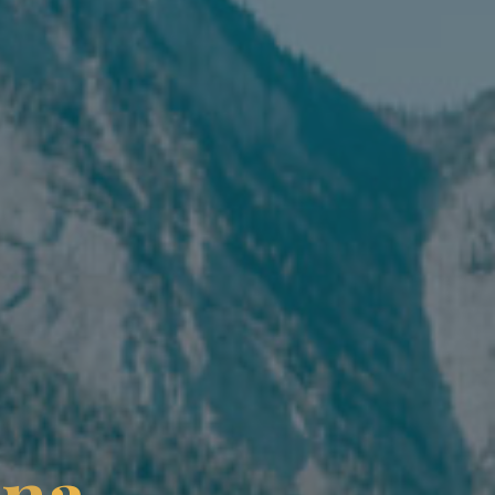
z
n
a