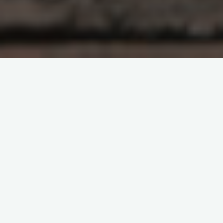
drużyna
spełnienie
sukces